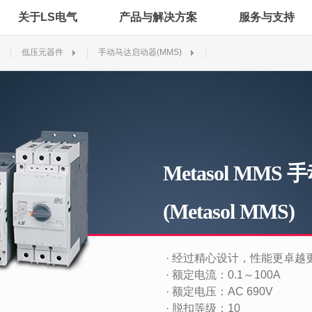
关于LS电气
产品与解决方案
服务与支持
低压元器件
手动马达启动器(MMS)
Metasol MM
(Metasol MMS)
·
经过精心设计，性能更卓越
·
额定电流：0.1～100A
·
额定电压：AC 690V
·
脱扣等级：10