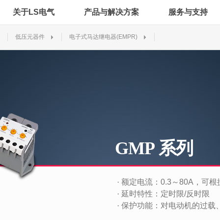
关于LS电气
产品与解决方案
服务与支持
低压元器件
电子式马达继电器(EMPR)
GMP 系列
·
额定电流：0.3～80A，可
·
延时特性：定时限/反时限
·
保护功能：对电动机的过载