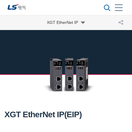
XGT EtherNet IP
XGT EtherNet IP(EIP)