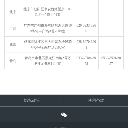
北京市朝阳区阜安西路望京SOH
北京
O塔一A座1101室
广东省广州市海珠区琶洲大道10
020-3933-396
广州
9号铭丰广场A栋2809室
6
成都市锦江区东大街紫东楼段35
028-8670-320
成都
号明宇金融广场3106室
1
青岛市市北区黑龙江南路2号万
0532-8501-60
0532-8501-60
青岛
科中心B座1114室
58
57
隐私政策
使用条款