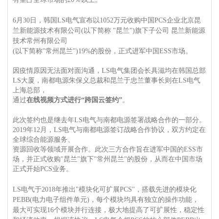
6月30日，韩国LS电气宣布以1052万元收购中国PCS企业北京昆
兰新能源技术有限公司(以下简称
"昆兰")
旗下子公司 昆兰新能源
技术常州有限公司
(以下简称"常州昆兰")19%的股份，正式进军中国ESS市场。
因疫情原因无法面对面沟通，LS电气集团会长具滋均在韩国总部
LS大厦，南都电源朱保义总裁和昆兰于忠兰董事长则在LS电气
上海总部，
通过
在线视频方式进行“跨国云签约”
。
此次签约也是继去年LS电气与南都电源签署战略合作的一部分。
2019年12月，LS电气与南都电源签订战略合作协议，双方约定在
全球综合能源服务、
资源回收等领域开展合作。
此次三方合作旨在进军中国的ESS市
场，并正式收购"昆兰"旗下"常州昆兰"的股份，从而在中国市场
正式开始PCS业务。
LS电气于2018年推出"模块化可扩展PCS"，搭载先进的模块化
PEBB(电力电子组件单元)，每个模块均具有独立的操作功能，
最大可实现16个模块并行连接，极大地提高了可扩展性，稳定性