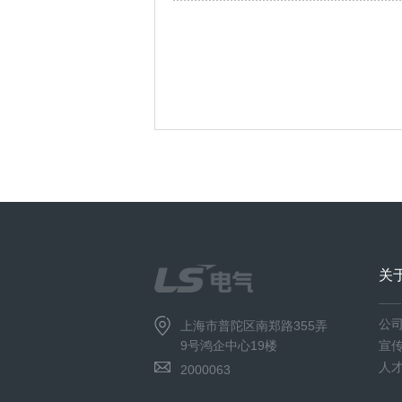
关
公
上海市普陀区南郑路355弄
9号鸿企中心19楼
宣
人
2000063