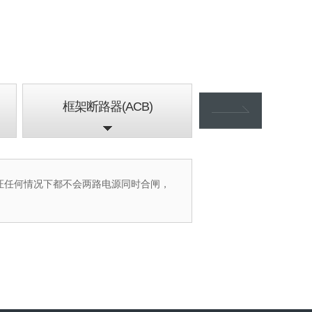
接触器(MC) & 热
框架断路器(ACB)
(MS)
证任何情况下都不会两路电源同时合闸，