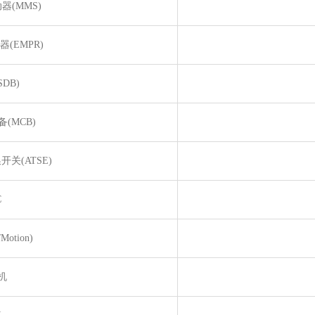
器(MMS)
(EMPR)
DB)
(MCB)
关(ATSE)
C
Motion)
机