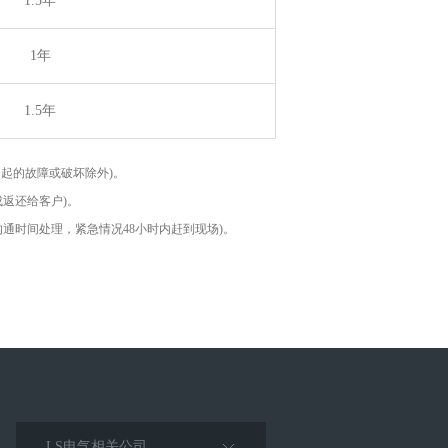
1.5年
1年
1.5年
引起的故障或破坏除外)。
返还给客户)。
通时间处理，紧急情况48小时内赶到现场)。
LS电气相关公司