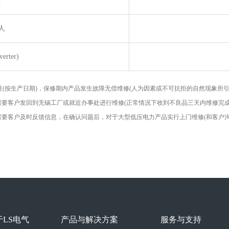
I
人
rter)
8个月(按生产日期)，保修期内产品发生故障无偿维修(人为因素或不可抗拒的自然现象所
，需要客户发回到无锡工厂或就近办事处进行维修(正常情况下收到不良品三天内维修完成
，需要客户及时反馈信息，在确认问题后，对于大型低压电力产品实行上门维修(和客户沟
于LS电气
产品与解决方案
服务与支持