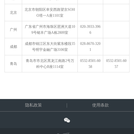
北京市朝阳区阜安西路望京SOH
北京
O塔一A座1101室
广东省广州市海珠区琶洲大道10
020-3933-396
广州
9号铭丰广场A栋2809室
6
成都市锦江区东大街紫东楼段35
028-8670-320
成都
号明宇金融广场3106室
1
青岛市市北区黑龙江南路2号万
0532-8501-60
0532-8501-60
青岛
科中心B座1114室
58
57
隐私政策
使用条款