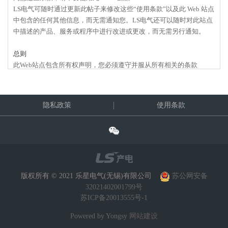
LS电气可随时通过更新此帖子来修改这些“使用条款”以及此 Web 站点
中包含的任何其他信息，而无需通知您。LS电气还可以随时对此站点
中描述的产品、服务或程序中进行改进或更改，而无需另行通知。
总则
此Web站点包含所有权声明，您必须遵守并服从所有相关的条款
未经 LS电气事先的书面同意，不得复印、复制、再次公布、上载、张
贴、传播、分发或使用此站点及其中的所有内容创作演绎作品，除非
LS电气授予您一份非专属的、不可转让的且有限的许可，允许您仅在
隐私政策
使用条款
您的计算机上为了您个人使用而非商业性使用此 Web 站点的目的访问
和显示此站点内的 Web 页面。此许可权的条件是：您不修改此站点上
显示的内容，完整地保留所有的版权、商标和其他专有权声明并且您
接受该内容随附的任何条款、条件和声明，及此站点中的所有其他规
定。尽管有上述规定，可从此站点下载、访问或进行其他使用的任何
软件和其他资料须受各自的许可条款、条件和声明的管辖。
版权所有 © 2021 乐星电气(无锡)有限公司
苏公网安备
如果您未遵守此站点上的条款、条件和声明，则授予您的任何权利将
32021402001799号
自动终止，而无需事先通知，并且您必须立即销毁您所拥有或掌握的
苏ICP备20013555号-1
所有已下载资料副本。除了前一段中的有限许可权，LS电气不授予您
关于任何专利、商标、版权或其他专有权或知识产权的任何明示的或
Powered by Yongsy
网站建设
暗含的权利或许可。您不得在另一个 Web 站点或任何其他介质中设置