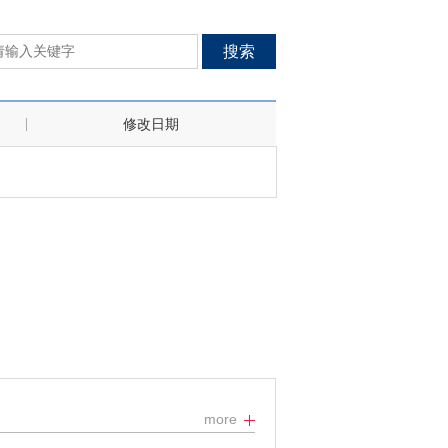
搜索
修改日期
more