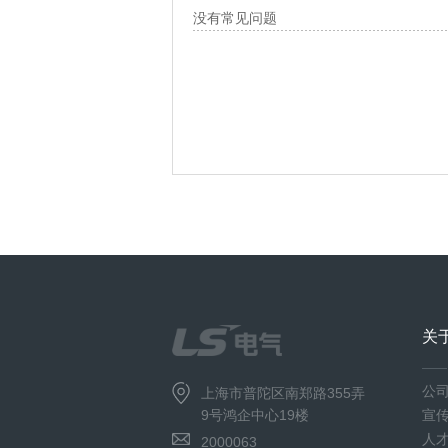
没有常见问题
关
公
上海市普陀区南郑路355弄
9号鸿企中心19楼
宣
人
2000063